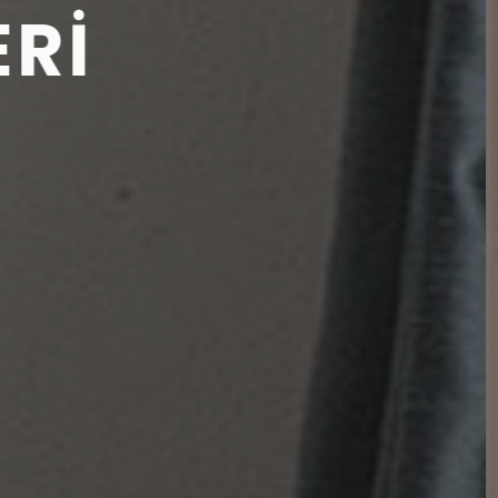
E
R
İ