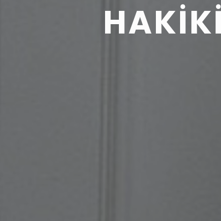
Ö
Z
E
L
P