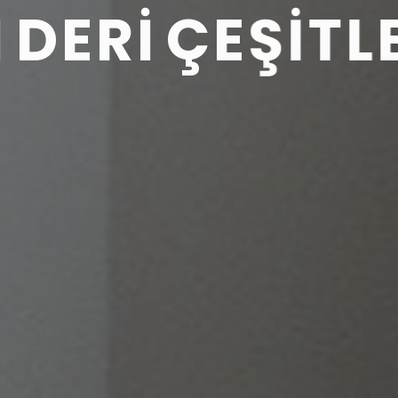
E
R
D
E
P
R
O
J
E
L